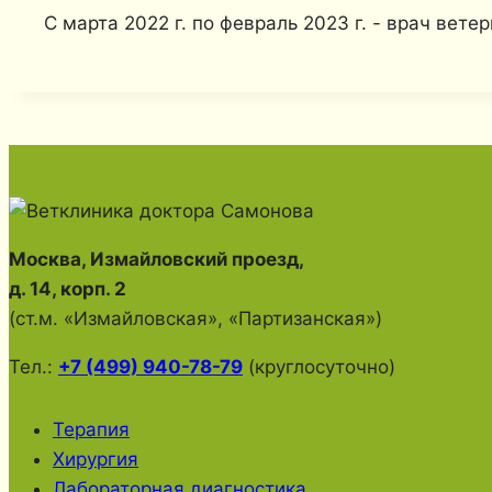
С марта 2022 г. по февраль 2023 г. - врач вет
Москва, Измайловский проезд,
д. 14, корп. 2
(ст.м. «Измайловская», «Партизанская»)
Тел.:
+7 (499) 940-78-79
(круглосуточно)
Терапия
Хирургия
Лабораторная диагностика